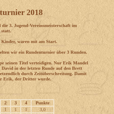
turnier 2018
 die 3. Jugend-Vereinsmeisterschaft im
statt.
4 Kinder, waren mit am Start.
ielten wir ein Rundenturnier über 3 Runden.
e seinen Titel verteidigen. Nur Erik Mandel
 David in der letzten Runde auf den Brett
letzendlich durch Zeitüberschreitung. Damit
 Erik, der Dritter wurde.
2
3
4
Punkte
1
1
1
3,0