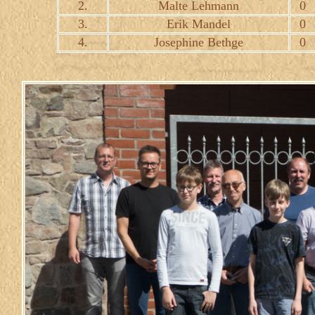
2.
Malte Lehmann
0
3.
Erik Mandel
0
4.
Josephine Bethge
0