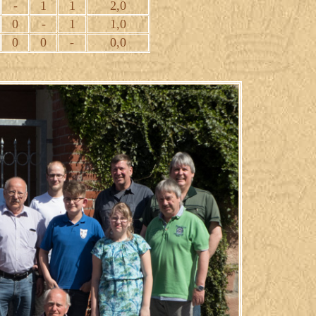
-
1
1
2,0
0
-
1
1,0
0
0
-
0,0