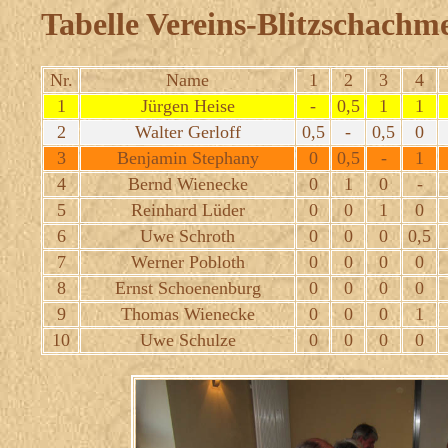
Tabelle Vereins-Blitzschachme
Nr.
Name
1
2
3
4
1
Jürgen Heise
-
0,5
1
1
2
Walter Gerloff
0,5
-
0,5
0
3
Benjamin Stephany
0
0,5
-
1
4
Bernd Wienecke
0
1
0
-
5
Reinhard Lüder
0
0
1
0
6
Uwe Schroth
0
0
0
0,5
7
Werner Pobloth
0
0
0
0
8
Ernst Schoenenburg
0
0
0
0
9
Thomas Wienecke
0
0
0
1
10
Uwe Schulze
0
0
0
0