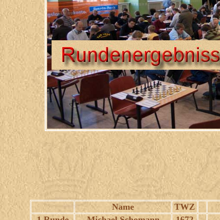
Name
TWZ
1.Runde
Michael Schomann
1672
-