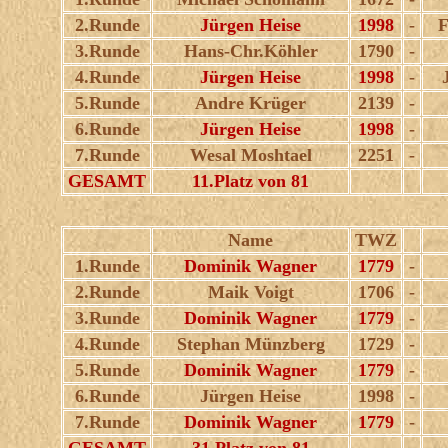
2.Runde
Jürgen Heise
1998
-
F
3.Runde
Hans-Chr.Köhler
1790
-
4.Runde
Jürgen Heise
1998
-
5.Runde
Andre Krüger
2139
-
6.Runde
Jürgen Heise
1998
-
7.Runde
Wesal Moshtael
2251
-
GESAMT
11.Platz von 81
Name
TWZ
1.Runde
Dominik Wagner
1779
-
2.Runde
Maik Voigt
1706
-
3.Runde
Dominik Wagner
1779
-
4.Runde
Stephan Münzberg
1729
-
5.Runde
Dominik Wagner
1779
-
6.Runde
Jürgen Heise
1998
-
7.Runde
Dominik Wagner
1779
-