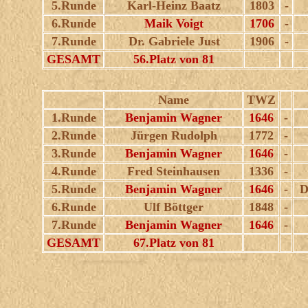
5.Runde
Karl-Heinz Baatz
1803
-
6.Runde
Maik Voigt
1706
-
7.Runde
Dr. Gabriele Just
1906
-
GESAMT
56.Platz von 81
Name
TWZ
1.Runde
Benjamin Wagner
1646
-
2.Runde
Jürgen Rudolph
1772
-
3.Runde
Benjamin Wagner
1646
-
4.Runde
Fred Steinhausen
1336
-
5.Runde
Benjamin Wagner
1646
-
D
6.Runde
Ulf Böttger
1848
-
7.Runde
Benjamin Wagner
1646
-
GESAMT
67.Platz von 81