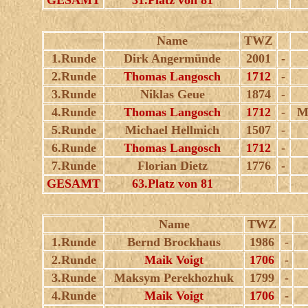
GESAMT
31.Platz von 81
Name
TWZ
1.Runde
Dirk Angermünde
2001
-
2.Runde
Thomas Langosch
1712
-
3.Runde
Niklas Geue
1874
-
4.Runde
Thomas Langosch
1712
-
M
5.Runde
Michael Hellmich
1507
-
6.Runde
Thomas Langosch
1712
-
7.Runde
Florian Dietz
1776
-
GESAMT
63.Platz von 81
Name
TWZ
1.Runde
Bernd Brockhaus
1986
-
2.Runde
Maik Voigt
1706
-
3.Runde
Maksym Perekhozhuk
1799
-
4.Runde
Maik Voigt
1706
-