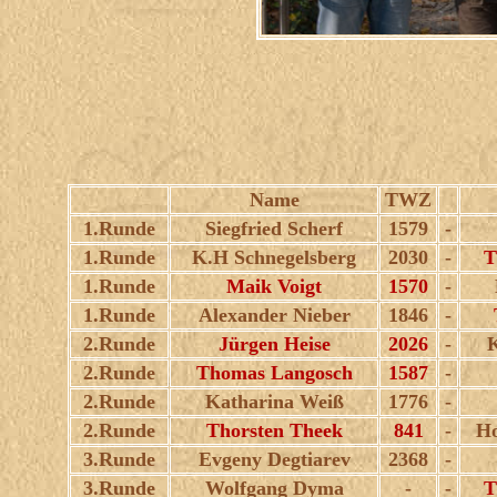
Name
TWZ
1.Runde
Siegfried Scherf
1579
-
1.Runde
K.H Schnegelsberg
2030
-
T
1.Runde
Maik Voigt
1570
-
1.Runde
Alexander Nieber
1846
-
2.Runde
Jürgen Heise
2026
-
K
2.Runde
Thomas Langosch
1587
-
2.Runde
Katharina Weiß
1776
-
2.Runde
Thorsten Theek
841
-
Ho
3.Runde
Evgeny Degtiarev
2368
-
3.Runde
Wolfgang Dyma
-
-
T