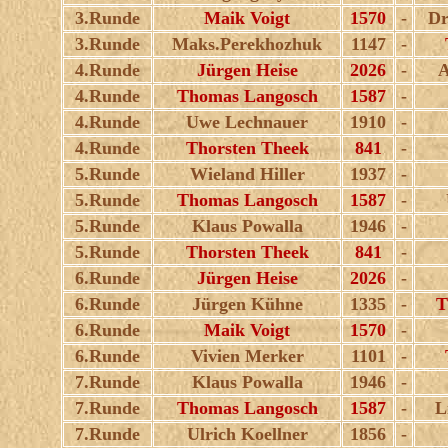
3.Runde
Maik Voigt
1570
-
Dr
3.Runde
Maks.Perekhozhuk
1147
-
4.Runde
Jürgen Heise
2026
-
A
4.Runde
Thomas Langosch
1587
-
4.Runde
Uwe Lechnauer
1910
-
4.Runde
Thorsten Theek
841
-
5.Runde
Wieland Hiller
1937
-
5.Runde
Thomas Langosch
1587
-
5.Runde
Klaus Powalla
1946
-
5.Runde
Thorsten Theek
841
-
6.Runde
Jürgen Heise
2026
-
6.Runde
Jürgen Kühne
1335
-
T
6.Runde
Maik Voigt
1570
-
6.Runde
Vivien Merker
1101
-
7.Runde
Klaus Powalla
1946
-
7.Runde
Thomas Langosch
1587
-
L
7.Runde
Ulrich Koellner
1856
-