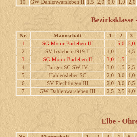
10
GW Dahlenwarsleben II
1,5
2,0
0,0
1,0
2,0
Bezirksklasse 
Nr.
Mannschaft
1
2
3
1
SG Motor Barleben III
-
5,0
3,0
2
SV Irxleben 1919 II
1,0
-
4,5
3
SG Motor Barleben II
3,0
1,5
-
4
Burger SC SW IV
3,0
1,5
2,5
5
Haldensleber SC
2,0
3,0
1,0
6
SV Flechtingen III
2,0
3,0
0,5
7
GW Dahlenwarsleben III
2,5
2,5
4,0
Elbe - Ohre
Nr.
Mannschaft
1
2
3
4
5