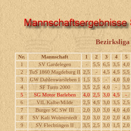
Bezirksliga
Nr.
Mannschaft
1
2
3
4
5
1
SV Gardelegen
-
5,5
6,5
3,5
4,0
2
TuS 1860 Magdeburg II
2,5
-
4,5
4,5
5,5
3
GW Dahlenwarsleben I
1,5
3,5
-
4,0
5,0
4
SF Turm 2000
3,5
2,5
4,0
-
3,5
5
SG Motor Barleben
4,0
2,5
3,0
4,5
-
6
VfL Kalbe/Milde
2,5
4,5
3,0
3,5
2,5
7
Burger SC SW III
2,0
3,0
3,0
4,0
4,0
8
SV Kali Wolmirstedt
2,0
3,0
2,0
2,0
4,0
9
SV Flechtingen II
3,5
2,5
3,0
1,5
2,0