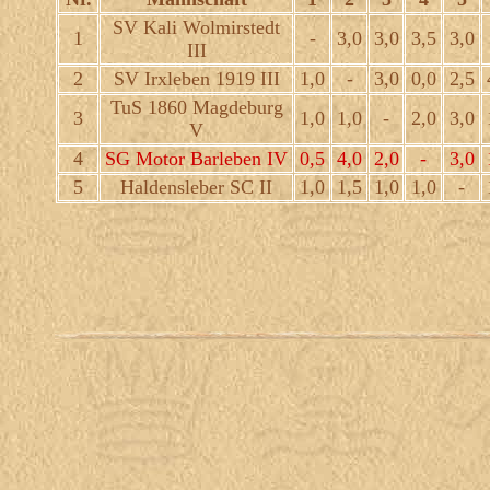
SV Kali Wolmirstedt
1
-
3,0
3,0
3,5
3,0
III
2
SV Irxleben 1919 III
1,0
-
3,0
0,0
2,5
TuS 1860 Magdeburg
3
1,0
1,0
-
2,0
3,0
V
4
SG Motor Barleben IV
0,5
4,0
2,0
-
3,0
5
Haldensleber SC II
1,0
1,5
1,0
1,0
-