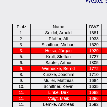
Weiter 
Platz
Name
DWZ
1.
Seidel, Arnold
1881
2.
Pfeffer, Alf
1933
3.
Schiffner, Michael
1629
3.
Heise, Jürgen
1929
5.
Krull, Steffen
1727
6.
Sauter, Arthur
1805
6.
Wienecke, Bernd
1772
8.
Kurzke, Joachim
1710
9.
Müller, Matthias
1684
10.
Schiffner, Kevin
1635
11.
Linke, Dirk
1688
11.
Voigt, Maik
1386
11.
Lemke, Andreas
1592